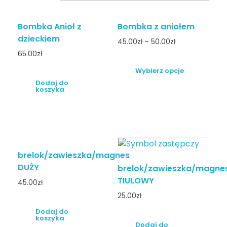
Bombka Anioł z
Bombka z aniołem
dzieckiem
45.00
zł
–
50.00
zł
65.00
zł
Wybierz opcje
Dodaj do
koszyka
brelok/zawieszka/magnes
DUŻY
brelok/zawieszka/magne
TIULOWY
45.00
zł
25.00
zł
Dodaj do
koszyka
Dodaj do