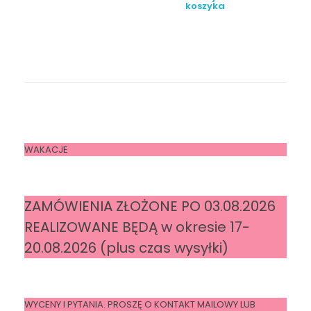
koszyka
WAKACJE
ZAMÓWIENIA ZŁOŻONE PO 03.08.2026
REALIZOWANE BĘDĄ w okresie 17-
20.08.2026 (plus czas wysyłki)
WYCENY I PYTANIA. PROSZĘ O KONTAKT MAILOWY LUB