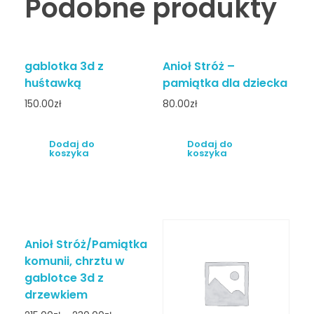
Podobne produkty
gablotka 3d z
Anioł Stróż –
huśtawką
pamiątka dla dziecka
150.00
zł
80.00
zł
Dodaj do
Dodaj do
koszyka
koszyka
Anioł Stróż/Pamiątka
komunii, chrztu w
gablotce 3d z
drzewkiem