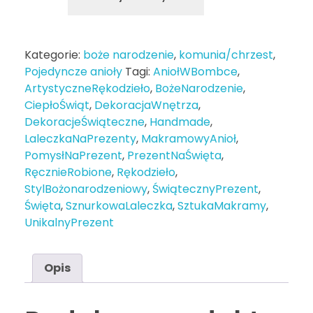
Kategorie:
boże narodzenie
,
komunia/chrzest
,
Pojedyncze anioły
Tagi:
AniołWBombce
,
ArtystyczneRękodzieło
,
BożeNarodzenie
,
CiepłoŚwiąt
,
DekoracjaWnętrza
,
DekoracjeŚwiąteczne
,
Handmade
,
LaleczkaNaPrezenty
,
MakramowyAnioł
,
PomysłNaPrezent
,
PrezentNaŚwięta
,
RęcznieRobione
,
Rękodzieło
,
StylBożonarodzeniowy
,
ŚwiątecznyPrezent
,
Święta
,
SznurkowaLaleczka
,
SztukaMakramy
,
UnikalnyPrezent
Opis