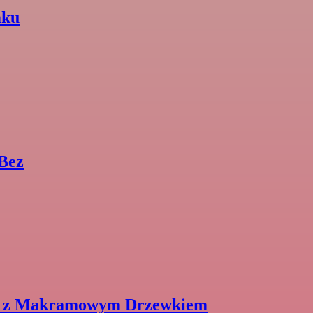
mku
 Bez
ce z Makramowym Drzewkiem