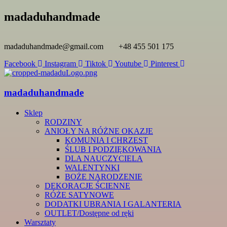
madaduhandmade
madaduhandmade@gmail.com
+48 455 501 175
Facebook
Instagram
Tiktok
Youtube
Pinterest
madaduhandmade
Sklep
RODZINY
ANIOŁY NA RÓŻNE OKAZJE
KOMUNIA I CHRZEST
ŚLUB I PODZIĘKOWANIA
DLA NAUCZYCIELA
WALENTYNKI
BOŻE NARODZENIE
DEKORACJE ŚCIENNE
RÓŻE SATYNOWE
DODATKI UBRANIA I GALANTERIA
OUTLET/Dostępne od ręki
Warsztaty