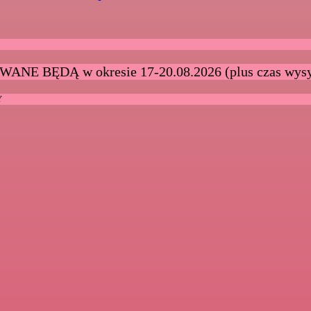
 BĘDĄ w okresie 17-20.08.2026 (plus czas wysy
Y