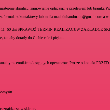
następnie sfinalizuj zamówienie opłacając je przelewem lub bramką Pr
e przez formularz kontaktowy lub maila madaduhandmade@gmail.com a w
e wynosi 11- 60 dni SPRAWDŹ TERMIN REALIZACJIW ZAKŁADCE SK
 tak aby dotarły do Ciebie całe i piękne.
aktualnym cennikiem dostępnych operatorów. Prosze o kontakt PRZED
pomysłu.
as znajdziesz w sklepie.