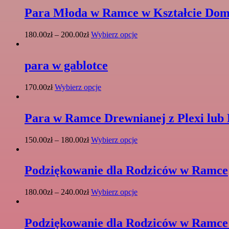
Para Młoda w Ramce w Kształcie Do
Ten
180.00
zł
–
200.00
zł
Wybierz opcje
produkt
ma
wiele
para w gablotce
wariantów.
Opcje
Ten
170.00
zł
Wybierz opcje
można
produkt
wybrać
ma
na
wiele
Para w Ramce Drewnianej z Plexi lub
stronie
wariantów.
produktu
Opcje
Ten
150.00
zł
–
180.00
zł
Wybierz opcje
można
produkt
wybrać
ma
na
wiele
Podziękowanie dla Rodziców w Ramce
stronie
wariantów.
produktu
Opcje
Ten
180.00
zł
–
240.00
zł
Wybierz opcje
można
produkt
wybrać
ma
na
wiele
Podziękowanie dla Rodziców w Ram
stronie
wariantów.